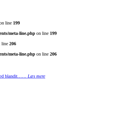
on line
199
nts/meta-line.php
on line
199
 line
206
nts/meta-line.php
on line
206
. Sed blandit……
Læs mere