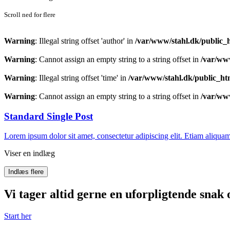
Scroll ned for flere
Warning
: Illegal string offset 'author' in
/var/www/stahl.dk/public_
Warning
: Cannot assign an empty string to a string offset in
/var/ww
Warning
: Illegal string offset 'time' in
/var/www/stahl.dk/public_ht
Warning
: Cannot assign an empty string to a string offset in
/var/ww
Standard Single Post
Lorem ipsum dolor sit amet, consectetur adipiscing elit. Etiam ali
Viser en indlæg
Indlæs flere
Vi tager altid gerne en uforpligtende snak 
Start her