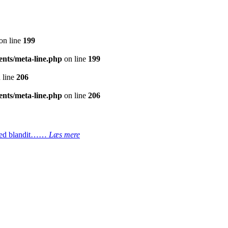
on line
199
nts/meta-line.php
on line
199
 line
206
nts/meta-line.php
on line
206
. Sed blandit……
Læs mere