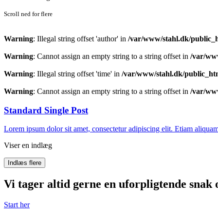
Scroll ned for flere
Warning
: Illegal string offset 'author' in
/var/www/stahl.dk/public_
Warning
: Cannot assign an empty string to a string offset in
/var/ww
Warning
: Illegal string offset 'time' in
/var/www/stahl.dk/public_ht
Warning
: Cannot assign an empty string to a string offset in
/var/ww
Standard Single Post
Lorem ipsum dolor sit amet, consectetur adipiscing elit. Etiam ali
Viser en indlæg
Indlæs flere
Vi tager altid gerne en uforpligtende snak 
Start her